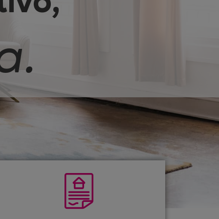
ivo,
a.