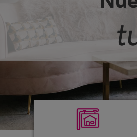
Nue
t