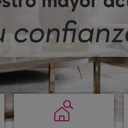
stro mayor act
u confianz